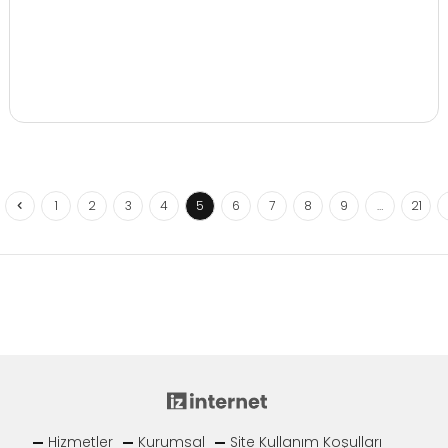
1
2
3
4
5
6
7
8
9
…
21
Hizmetler
Kurumsal
Site Kullanım Koşulları