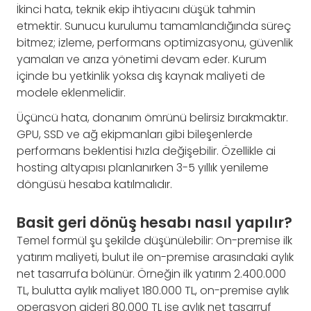
İkinci hata, teknik ekip ihtiyacını düşük tahmin
etmektir. Sunucu kurulumu tamamlandığında süreç
bitmez; izleme, performans optimizasyonu, güvenlik
yamaları ve arıza yönetimi devam eder. Kurum
içinde bu yetkinlik yoksa dış kaynak maliyeti de
modele eklenmelidir.
Üçüncü hata, donanım ömrünü belirsiz bırakmaktır.
GPU, SSD ve ağ ekipmanları gibi bileşenlerde
performans beklentisi hızla değişebilir. Özellikle ai
hosting altyapısı planlanırken 3-5 yıllık yenileme
döngüsü hesaba katılmalıdır.
Basit geri dönüş hesabı nasıl yapılır?
Temel formül şu şekilde düşünülebilir: On-premise ilk
yatırım maliyeti, bulut ile on-premise arasındaki aylık
net tasarrufa bölünür. Örneğin ilk yatırım 2.400.000
TL, bulutta aylık maliyet 180.000 TL, on-premise aylık
operasyon gideri 80.000 TL ise aylık net tasarruf