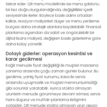
tekrar eder. QR menü modelinde ise menü şablonu
bir kez doğru kurgulandığında, değişiklikler içerik
seviyesinde ilerler. Böylece baskı adımı ortadan
kalkar, revizyon maliyetleri düşer ve menü yenileme
bütçesi daha stratejik alanlara kaydırılabilir. Finansal
planlama açısından da sabit ve öngörülebilir bir
dijital lisans maliyeti, değişken baskı giderlerine göre
daha kolay yönetilir.
Dolaylı giderler: operasyon kesintisi ve
karar gecikmesi
Kağıt menüde fiyat değişikliği ile müşteri masasına
yansıma arasında çoğu zaman günler bulunur. Bu
gecikme, yanlış fiyat sunumu, kasa ile servis
arasında uyuşmazlık ve müşteri memnuniyetsizliği
gibi sorunlar yaratabilir. Ayrıca stokta olmayan
ürünlerin menüde görünmeye devam etmesi, servis
hızını düşürür ve mutfak-planlama iletişimini
zorlaştırır. QR menüde stokta olmayan ürün geçici