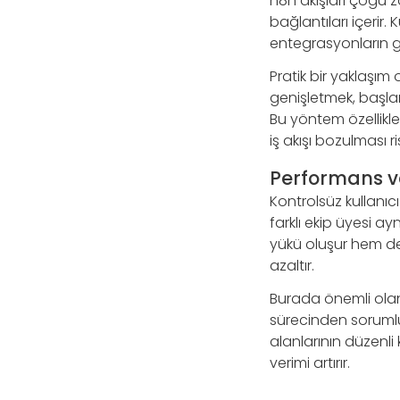
n8n akışları çoğu z
bağlantıları içerir. 
entegrasyonların ge
Pratik bir yaklaşım
genişletmek, başla
Bu yöntem özellikle 
iş akışı bozulması ris
Performans ve
Kontrolsüz kullanıcı
farklı ekip üyesi ay
yükü oluşur hem de ve
azaltır.
Burada önemli olan y
sürecinden sorumlu
alanlarının düzenli 
verimi artırır.