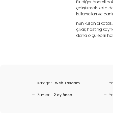
Bir diğer önemli no
çalıştırmak, kota d
kullanıcıları ve canl
n8n kullanıcı kotas
çıkar; hosting kayn
daha ölçülebilir h
Kategori:
Web Tasarım
Ya
Zaman:
2 ay önce
Y