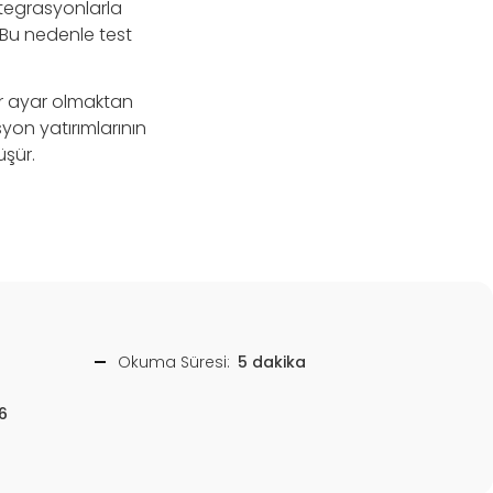
ntegrasyonlarla
. Bu nedenle test
bir ayar olmaktan
yon yatırımlarının
üşür.
Okuma Süresi:
5 dakika
6