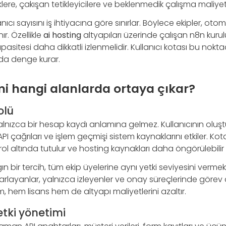
klere, çakışan tetikleyicilere ve beklenmedik çalışma maliyetl
nıcı sayısını iş ihtiyacına göre sınırlar. Böylece ekipler, o
ır. Özellikle
ai hosting
altyapıları üzerinde çalışan n8n kuru
pasitesi daha dikkatli izlenmelidir. Kullanıcı kotası bu nokt
ında denge kurar.
mi hangi alanlarda ortaya çıkar?
olü
 yalnızca bir hesap kaydı anlamına gelmez. Kullanıcının oluşt
, API çağrıları ve işlem geçmişi sistem kaynaklarını etkiler. Ko
trol altında tutulur ve hosting kaynakları daha öngörülebilir
n bir tercih, tüm ekip üyelerine aynı yetki seviyesini vermek
tasarlayanlar, yalnızca izleyenler ve onay süreçlerinde görev
ım, hem lisans hem de altyapı maliyetlerini azaltır.
etki yönetimi