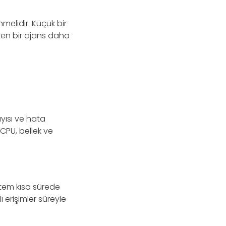
elidir. Küçük bir
neten bir ajans daha
yısı ve hata
CPU, bellek ve
tem kısa sürede
ı erişimler süreyle