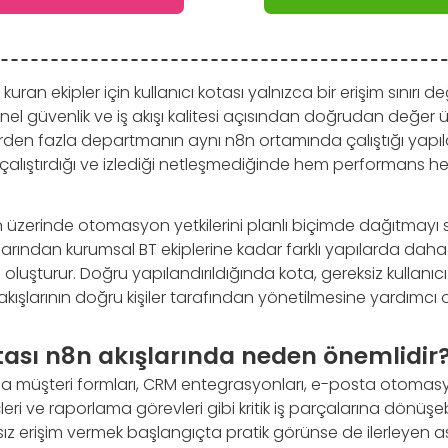
ran ekipler için kullanıcı kotası yalnızca bir erişim sınırı değ
el güvenlik ve iş akışı kalitesi açısından doğrudan değer 
 birden fazla departmanın aynı n8n ortamında çalıştığı yapı
ı, çalıştırdığı ve izlediği netleşmediğinde hem performans h
8n üzerinde otomasyon yetkilerini planlı biçimde dağıtmayı 
rından kurumsal BT ekiplerine kadar farklı yapılarda daha s
luşturur. Doğru yapılandırıldığında kota, gereksiz kullanıcı
ş akışlarının doğru kişiler tarafından yönetilmesine yardımcı o
tası n8n akışlarında neden önemlidir
la müşteri formları, CRM entegrasyonları, e-posta otomas
çleri ve raporlama görevleri gibi kritik iş parçalarına dönüşeb
ırsız erişim vermek başlangıçta pratik görünse de ilerleye