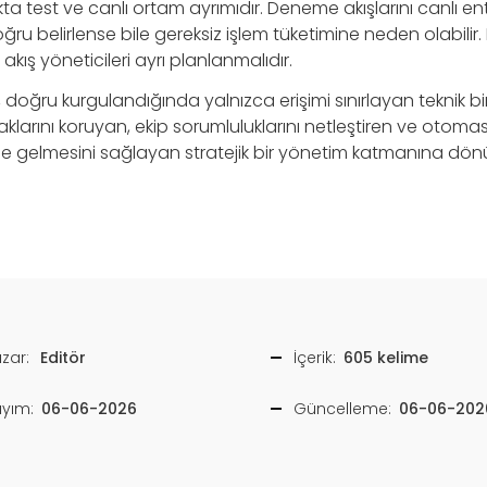
kta test ve canlı ortam ayrımıdır. Deneme akışlarını canlı e
oğru belirlense bile gereksiz işlem tüketimine neden olabilir
ı akış yöneticileri ayrı planlanmalıdır.
ı, doğru kurgulandığında yalnızca erişimi sınırlayan teknik 
aklarını koruyan, ekip sorumluluklarını netleştiren ve otomas
ale gelmesini sağlayan stratejik bir yönetim katmanına dön
zar:
Editör
İçerik:
605 kelime
ayım:
06-06-2026
Güncelleme:
06-06-202